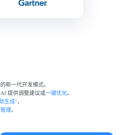
力的新一代开发模式。
I 提供调整建议或
一键优化
。
辅助生成"
，
化管理
。