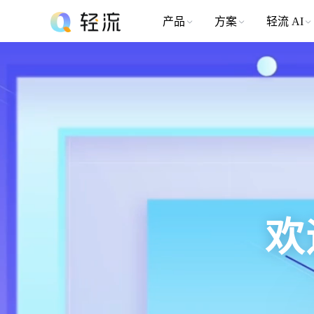
产品
方案
轻流 AI
欢