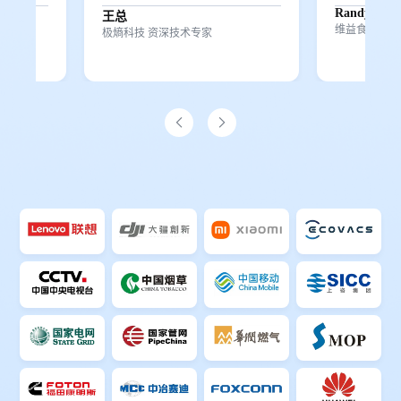
Randy
王总
维益食品(苏州
极熵科技 资深技术专家

