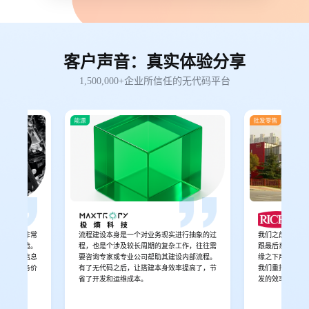
客户声音：真实体验分享
1,500,000+企业所信任的无代码平台
流程要求非常
流程建设本身是一个对业务现实进行抽象的过
我们之前吃过其
和生产制造。
程，也是个涉及较长周期的复杂工作，往往需
跟最后系统落地
程管理及信息
要咨询专家或专业公司帮助其建设内部流程。
缘之下用了轻流
建，将业务价
有了无代码之后，让搭建本身效率提高了，节
我们重拾了对无
升效率。
省了开发和运维成本。
发的效率提升了