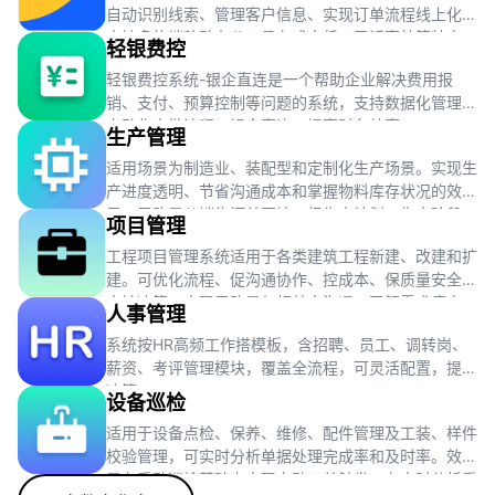
自动识别线索、管理客户信息、实现订单流程线上化，
支持多终端移动办公，具有成本低、灵活高效等特点。
轻银费控
轻银费控系统-银企直连是一个帮助企业解决费用报
销、支付、预算控制等问题的系统，支持数据化管理、
自动化审批流程、银企直连，提高财务效率。
生产管理
适用场景为制造业、装配型和定制化生产场景。实现生
产进度透明、节省沟通成本和掌握物料库存状况的效
果。思路是从销售订单开始，经生产计划、生产阶段、
项目管理
质量检验到库存管理，完成整个生产流程。
工程项目管理系统适用于各类建筑工程新建、改建和扩
建。可优化流程、促沟通协作、控成本、保质量安全及
支持决策。实现思路是与相关方沟通，了解需求痛点，
人事管理
收集整理数据，评估现有模式。
系统按HR高频工作搭模板，含招聘、员工、调转岗、
薪资、考评管理模块，覆盖全流程，可灵活配置，提效
决策。
设备巡检
适用于设备点检、保养、维修、配件管理及工装、样件
校验管理，可实时分析单据处理完成率和及时率。效果
是在手动巡检基础上实现自动工单触发，有实时分析看